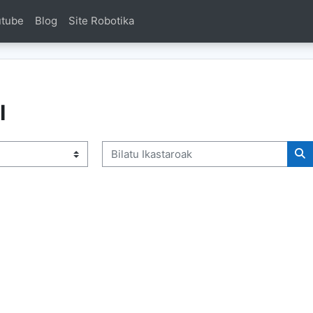
utube
Blog
Site Robotika
I
Bilatu Ikastaroak
Bi