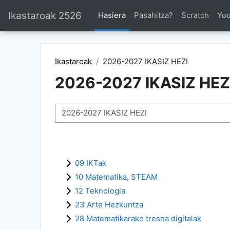
Joan eduki nagusira zuzenean
Ikastaroak 2526
Hasiera
Pasahitza?
Scratch
Yo
Ikastaroak
2026-2027 IKASIZ HEZI
2026-2027 IKASIZ HEZ
Ikastaro-kategoriak
09 IKTak
10 Matematika, STEAM
12 Teknologia
23 Arte Hezkuntza
28 Matematikarako tresna digitalak