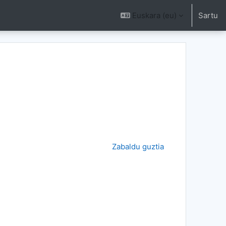
Euskara ‎(eu)‎
Sartu
latu Ikastaroak
Zabaldu guztia