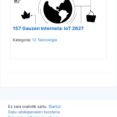
157 Gauzen Interneta: IoT 2627
Kategoria:
12 Teknologia
Ez zara oraindik sartu. (
Sartu
)
Datu-atxikipenaren txostena