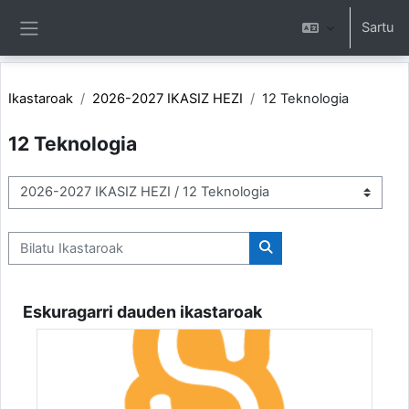
Joan eduki nagusira zuzenean
Sartu
Alboko panela
Ikastaroak
2026-2027 IKASIZ HEZI
12 Teknologia
12 Teknologia
Ikastaro-kategoriak
Bilatu Ikastaroak
Bilatu Ikastaroak
Eskuragarri dauden ikastaroak