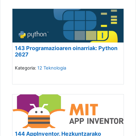
143 Programazioaren oinarriak: Python
2627
Kategoria:
12 Teknologia
144 AppInventor. Hezkuntzarako