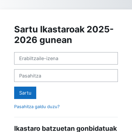
Joan eduki nagusira zuzenean
Sartu Ikastaroak 2025-
2026 gunean
Erabiltzaile-izena
Pasahitza
Sartu
Pasahitza galdu duzu?
Ikastaro batzuetan gonbidatuak