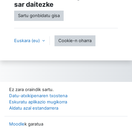
sar daitezke
Sartu gonbidatu gisa
Euskara ‎(eu)‎
Cookie-n oharra
Ez zara oraindik sartu.
Datu-atxikipenaren txostena
Eskuratu aplikazio mugikorra
Aldatu azal estandarrera
Moodle
k garatua