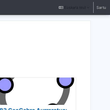
Euskara ‎(eu)‎
Sartu
latu Ikastaroak