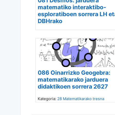
081 Desmos: jarduera
matematiko interaktibo-
esploratiboen sorrera LH et
DBHrako
Kategoria:
28 Matematikarako tresna
digitalak
086 Oinarrizko Geogebra:
matematikarako jarduera
didaktikoen sorrera 2627
Kategoria:
28 Matematikarako tresna
digitalak