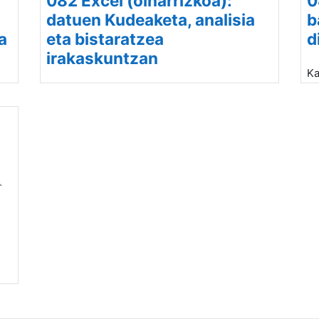
082 Excel (oinarrizkoa):
0
datuen Kudeaketa, analisia
b
a
eta bistaratzea
d
irakaskuntzan
Ka
di
Kategoria:
28 Matematikarako tresna
digitalak