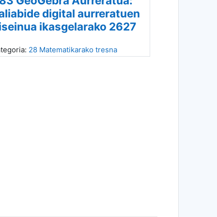
83 GeoGebra Aurreratua:
aliabide digital aurreratuen
iseinua ikasgelarako 2627
tegoria:
28 Matematikarako tresna
gitalak