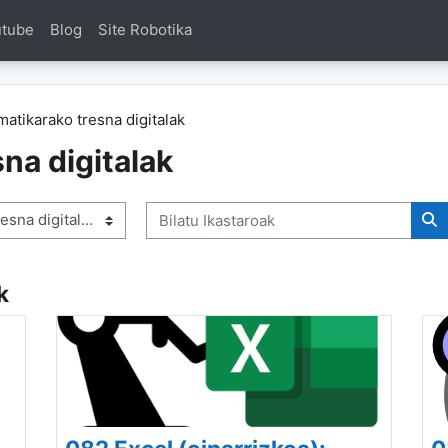
utube
Blog
Site Robotika
atikarako tresna digitalak
na digitalak
Bilatu Ikastaroak
Bi
k