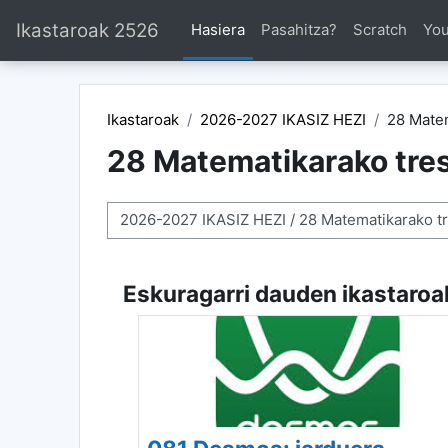
Joan eduki nagusira zuzenean
Ikastaroak 2526
Hasiera
Pasahitza?
Scratch
Yo
Ikastaroak
2026-2027 IKASIZ HEZI
28 Matem
28 Matematikarako tres
Ikastaro-kategoriak
Eskuragarri dauden ikastaroa