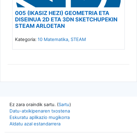
005 (IKASIZ HEZI) GEOMETRIA ETA
DISEINUA 2D ETA 3DN SKETCHUPEKIN
STEAM ARLOETAN
Kategoria:
10 Matematika, STEAM
Ez zara oraindik sartu. (
Sartu
)
Datu-atxikipenaren txostena
Eskuratu aplikazio mugikorra
Aldatu azal estandarrera