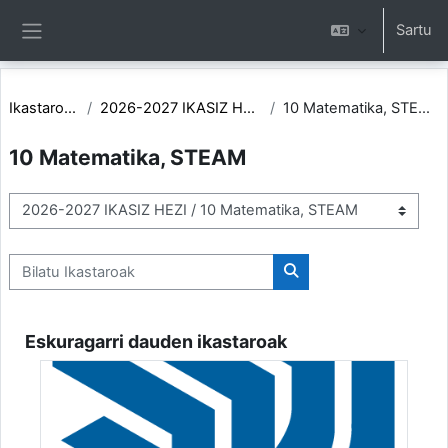
Joan eduki nagusira zuzenean
Sartu
Alboko panela
Ikastaroak
2026-2027 IKASIZ HEZI
10 Matematika, STEAM
10 Matematika, STEAM
Ikastaro-kategoriak
Bilatu Ikastaroak
Bilatu Ikastaroak
Eskuragarri dauden ikastaroak