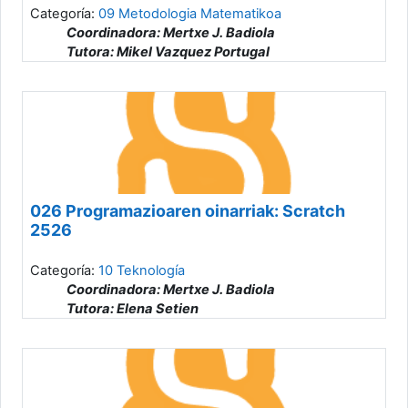
Profesor: Saioa Zabala Lasa
Categoría:
09 Metodologia Matematikoa
Profesor: Estibaliz Zubillaga Zurutuza
Coordinadora: Mertxe J. Badiola
Profesor: Maitane Zuluaga Etxebarria
Tutora: Mikel Vazquez Portugal
026 Programazioaren oinarriak: Scratch
2526
Categoría:
10 Teknología
Coordinadora: Mertxe J. Badiola
Tutora: Elena Setien