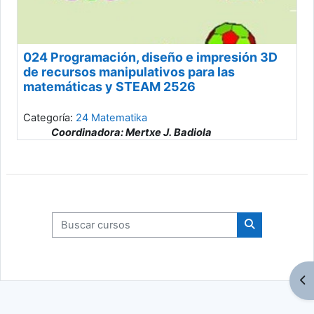
024 Programación, diseño e impresión 3D
de recursos manipulativos para las
matemáticas y STEAM 2526
Categoría:
24 Matematika
Coordinadora: Mertxe J. Badiola
Profesor: Naia Ozkorta Davila
Profesor: Borja Sedano Aranes
Buscar cursos
Buscar curso
Ab