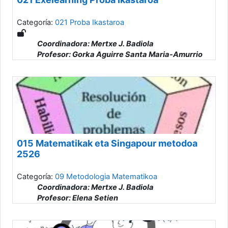
Categoría:
021 Proba Ikastaroa
Coordinadora: Mertxe J. Badiola
Profesor: Gorka Aguirre Santa Maria-Amurrio
Profesor: Andere Alonso De Armiño Gonzalez
Profesor: JoxeMi Andonegi
Profesor: Susana Arnoso Romero
Profesor: Kizkitza Arozena Gabirondo
Profesor: Ainhize Artetxe Rodriguez
Profesor: Ainara Asensio Andres
Profesor: Laura Ayuda Alvarez
Profesor: Leire Bengoetxea Otegi
015 Matematikak eta Singapour metodoa
Profesor: Ainhoa Bikuña Domingo
2526
Profesor: Amaia Cabrera Garmendia
Profesor: Gorka Camara Hierro
Categoría:
09 Metodologia Matematikoa
Profesor: Patricia Carreño Perez
Coordinadora: Mertxe J. Badiola
Profesor: Amagoia Eguiluz Martin
Profesor: Elena Setien
Profesor: Aitor Erkoreka Sarria
Profesor: Olatz Esnal Lasarte
Profesor: Koro Etxarri Altuna