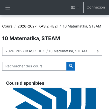
Passer au contenu principal
Connexion
Panneau latéral
Cours
2026-2027 IKASIZ HEZI
10 Matematika, STEAM
10 Matematika, STEAM
Catégories de cours
Rechercher des cours
Rechercher des cours
Cours disponibles