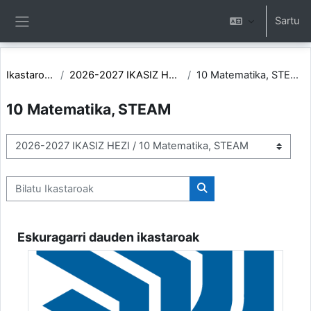
Joan eduki nagusira zuzenean
Sartu
Alboko panela
Ikastaroak
2026-2027 IKASIZ HEZI
10 Matematika, STEAM
10 Matematika, STEAM
Ikastaro-kategoriak
Bilatu Ikastaroak
Bilatu Ikastaroak
Eskuragarri dauden ikastaroak