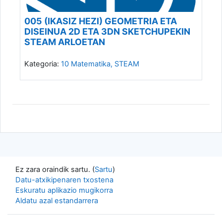
005 (IKASIZ HEZI) GEOMETRIA ETA
DISEINUA 2D ETA 3DN SKETCHUPEKIN
STEAM ARLOETAN
Kategoria:
10 Matematika, STEAM
Ez zara oraindik sartu. (
Sartu
)
Datu-atxikipenaren txostena
Eskuratu aplikazio mugikorra
Aldatu azal estandarrera