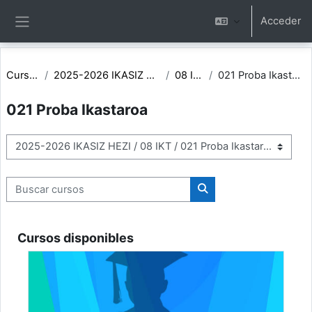
Salta al contenido principal
Acceder
Panel lateral
Cursos
2025-2026 IKASIZ HEZI
08 IKT
021 Proba Ikastaroa
021 Proba Ikastaroa
Categorías
Buscar cursos
Buscar cursos
Cursos disponibles