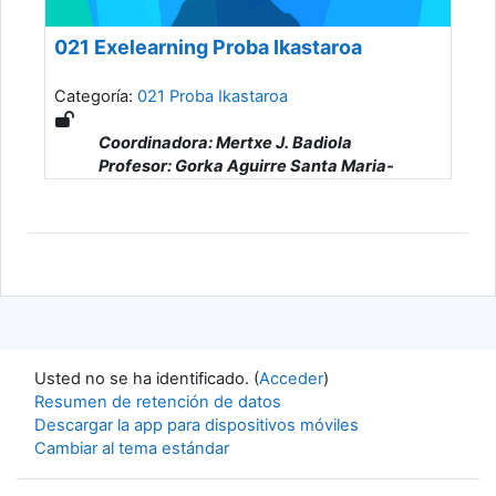
021 Exelearning Proba Ikastaroa
Categoría:
021 Proba Ikastaroa
Coordinadora: Mertxe J. Badiola
Profesor: Gorka Aguirre Santa Maria-
Amurrio
Profesor: Andere Alonso De Armiño
Gonzalez
Profesor: JoxeMi Andonegi
Profesor: Susana Arnoso Romero
Profesor: Kizkitza Arozena Gabirondo
Profesor: Ainhize Artetxe Rodriguez
Profesor: Ainara Asensio Andres
Profesor: Laura Ayuda Alvarez
Usted no se ha identificado. (
Acceder
)
Profesor: Leire Bengoetxea Otegi
Resumen de retención de datos
Profesor: Ainhoa Bikuña Domingo
Descargar la app para dispositivos móviles
Profesor: Amaia Cabrera Garmendia
Cambiar al tema estándar
Profesor: Gorka Camara Hierro
Profesor: Patricia Carreño Perez