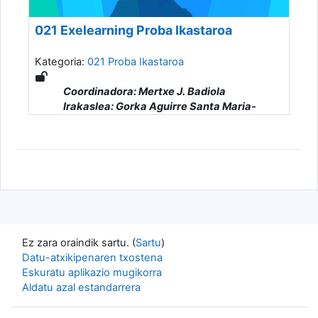
021 Exelearning Proba Ikastaroa
Kategoria:
021 Proba Ikastaroa
Coordinadora: Mertxe J. Badiola
Irakaslea: Gorka Aguirre Santa Maria-
Amurrio
Irakaslea: Andere Alonso De Armiño
Gonzalez
Irakaslea: JoxeMi Andonegi
Irakaslea: Susana Arnoso Romero
Irakaslea: Kizkitza Arozena Gabirondo
Irakaslea: Ainhize Artetxe Rodriguez
Irakaslea: Ainara Asensio Andres
Irakaslea: Laura Ayuda Alvarez
Ez zara oraindik sartu. (
Sartu
)
Irakaslea: Leire Bengoetxea Otegi
Datu-atxikipenaren txostena
Irakaslea: Ainhoa Bikuña Domingo
Eskuratu aplikazio mugikorra
Irakaslea: Amaia Cabrera Garmendia
Aldatu azal estandarrera
Irakaslea: Gorka Camara Hierro
Irakaslea: Patricia Carreño Perez