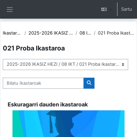
Joan eduki nagusira zuzenean
Sartu
Alboko panela
Ikastaroak
2025-2026 IKASIZ HEZI
08 IKT
021 Proba Ikastaroa
021 Proba Ikastaroa
Ikastaro-kategoriak
Bilatu Ikastaroak
Bilatu Ikastaroak
Eskuragarri dauden ikastaroak