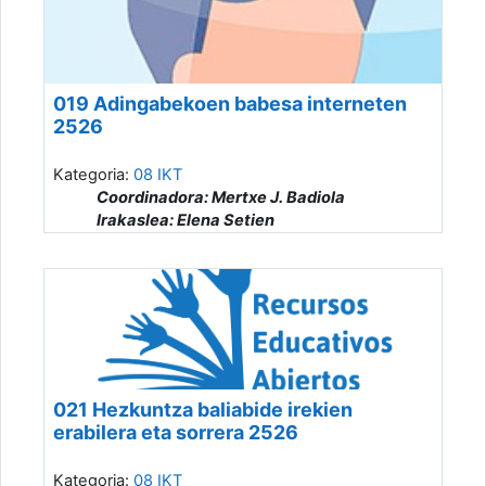
019 Adingabekoen babesa interneten
2526
Kategoria:
08 IKT
Coordinadora: Mertxe J. Badiola
Irakaslea: Elena Setien
021 Hezkuntza baliabide irekien
erabilera eta sorrera 2526
Kategoria:
08 IKT