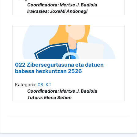
Coordinadora: Mertxe J. Badiola
Irakaslea: JoxeMi Andonegi
022 Zibersegurtasuna eta datuen
babesa hezkuntzan 2526
Kategoria:
08 IKT
Coordinadora: Mertxe J. Badiola
Tutora: Elena Setien