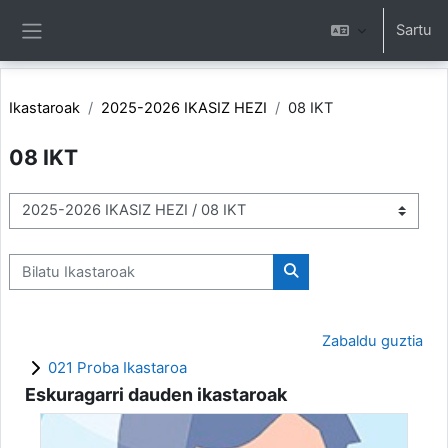
Joan eduki nagusira zuzenean
Sartu
Alboko panela
Ikastaroak
2025-2026 IKASIZ HEZI
08 IKT
08 IKT
Ikastaro-kategoriak
Bilatu Ikastaroak
Bilatu Ikastaroak
Zabaldu guztia
021 Proba Ikastaroa
Eskuragarri dauden ikastaroak